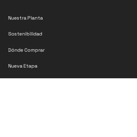
Nuestra Planta
Sostenibilidad
Dónde Comprar
Nueva Etapa
Recetario
Blog
Contáctanos
ventasnic@sanmartin.com.ni
Carnes San Martín, Managua, Nicaragua