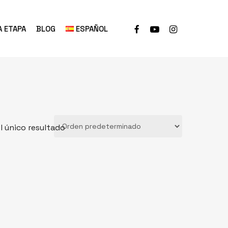
A ETAPA
BLOG
ESPAÑOL
 único resultado