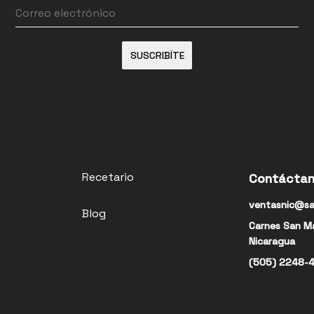
SUSCRIBÍTE
Recetario
Contácta
ventasnic@sa
Blog
Carnes San M
Nicaragua
(505) 2248-