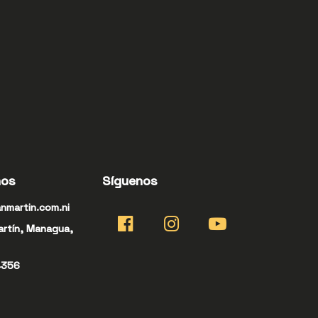
nos
Síguenos
nmartin.com.ni
artín, Managua,
4356