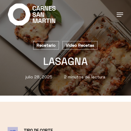
Ir
al
contenido
principal
Recetario
Video Recetas
LASAGNA
julio 28, 2025
2 minutos de lectura
TIPO DE CORTE