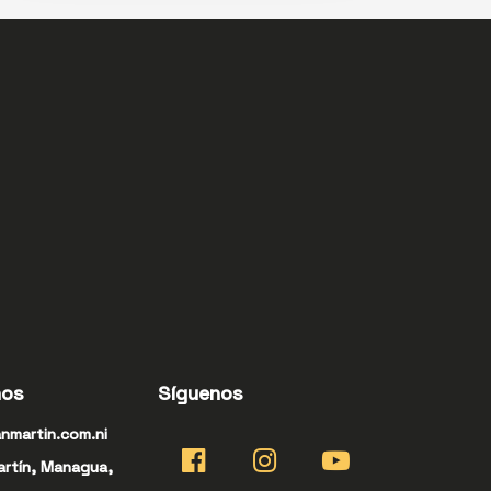
nos
Síguenos
nmartin.com.ni
artín, Managua,