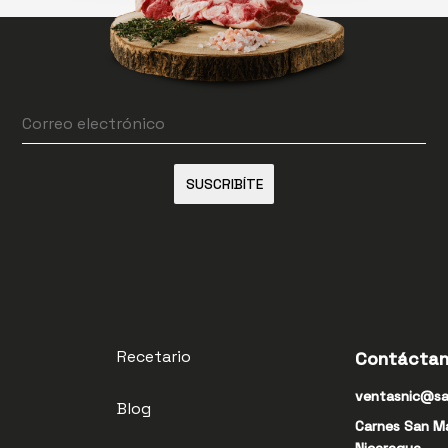
SUSCRIBÍTE
Recetario
Contácta
ventasnic@sa
Blog
Carnes San M