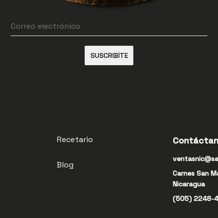
SUSCRIBÍTE
Recetario
Contácta
ventasnic@sa
Blog
Carnes San M
Nicaragua
(505) 2248-