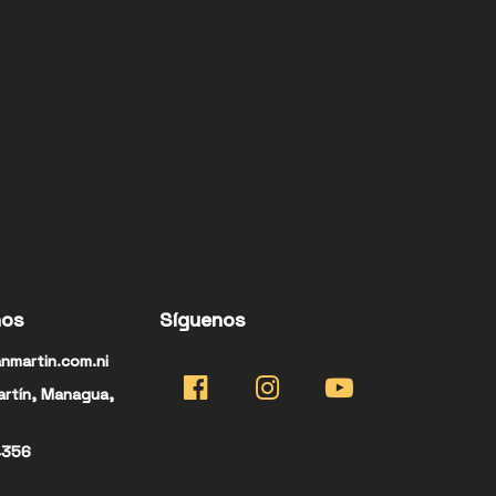
nos
Síguenos
nmartin.com.ni
artín, Managua,
4356